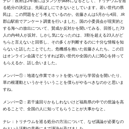
ナレ：政府は2年後にはタンクが満杯になるとして、トリチウムを巡
る処分の決定は、先延ばしにできないとしています。若い世代の県
民は、この問題をどう考えているのか。佐藤さんは5月から4回、JR
郡山駅前でアンケート調査を行いました。国の小委員会が現実的と
する海への放出について、賛成か反対かを聞いてみる、回答した73
人の内48人が反対。しかし気になったのは、3割を超える23人がど
ちらと言えないと回答し、その多くが判断するのに十分な情報を知
らないと話したことでした。危機感を抱いた佐藤さんたち。この日
はオンライン会議でどうすれば若い世代や全国の人に関心を持って
もらえるか、話し合いました。
メンバー①：地道な作業でネットを使いながら学習会を開いたり、
草の根運動というかそういうことを僕らがやるべきなのかと思いま
すね。
メンバー②：若干遠回りかもしれないけど福島県の中での世論を高
めることで、全国の人に知ってもらうことが大事かなと。
ナレ：トリチウムを巡る処分の方法について、なぜ議論が必要なの
かという活動の意義にまで議論が及びました。