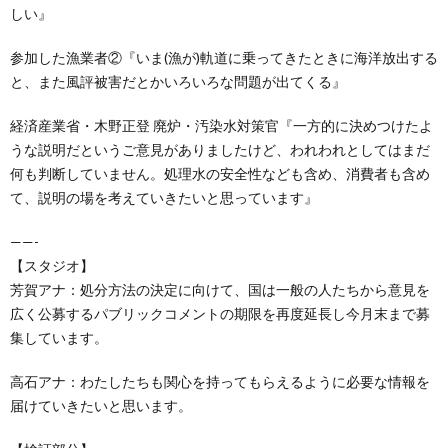
しい』
参加した漁業者②『いま(漁が)軌道に乗ってきたときに海洋放出する
と、また風評被害だとかいろいろな問題が出てくる』
経済産業省・木野正登 廃炉・汚染水対策官『一方的に決めつけたよ
うな説明だというご意見がありましたけど、われわれとしてはまだ
何も判断していません。処理水の安全性なども含め、消費者も含め
て、説明の場を考えていきたいと思っています』
——-
【スタジオ】
芳賀アナ：処分方法の決定に向けて、国は一般の人たちから意見を
広く公募するパブリックコメントの期限を再度延長し今月末まで募
集しています。
高石アナ：わたしたちも関心を持ってもらえるように必要な情報を
届けていきたいと思います。