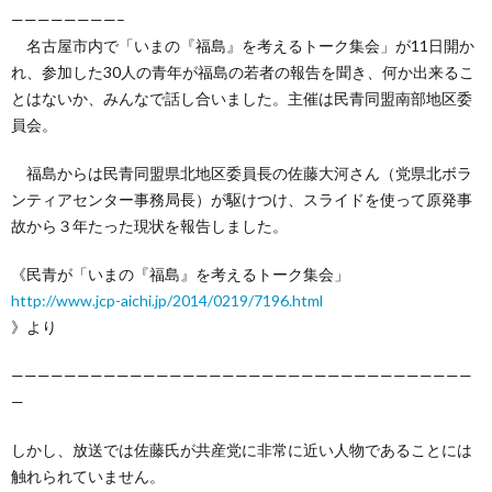
————————–
名古屋市内で「いまの『福島』を考えるトーク集会」が11日開か
れ、参加した30人の青年が福島の若者の報告を聞き、何か出来るこ
とはないか、みんなで話し合いました。主催は民青同盟南部地区委
員会。
福島からは民青同盟県北地区委員長の佐藤大河さん（党県北ボラ
ンティアセンター事務局長）が駆けつけ、スライドを使って原発事
故から３年たった現状を報告しました。
《民青が「いまの『福島』を考えるトーク集会」
http://www.jcp-aichi.jp/2014/0219/7196.html
》より
———————————————————————————————————
—
しかし、放送では佐藤氏が共産党に非常に近い人物であることには
触れられていません。