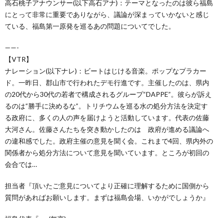
高石桃子アナウンサー(以下高石アナ)：テーマとなったのは彼ら福島
にとって非常に重要でありながら、議論が深まっていかないと感じ
ている、福島第一原発を巡るあの問題についてでした。
——-
【VTR】
ナレーション(以下ナレ)：ビートはじける音楽。ポップなプラカー
ド。一昨日、郡山市で行われたデモ行進です。主催したのは、県内
の20代から30代の若者で構成されるグループ“DAPPE”。彼らが訴え
るのは“勝手に決めるな”。トリチウムを巡る水の処分方法を決定す
る政府に、多くの人の声を届けようと活動しています。代表の佐藤
大河さん。佐藤さんたちを突き動かしたのは 政府が進める議論へ
の違和感でした。政府主催の意見を聞く会。これまで4回、県内外の
関係者から処分方法について意見を聞いています。ところが初回の
会合では…
担当者『頂いたご意見についてより正確に理解するために国側から
質問があればお願いします。まずは福島会場、いかがでしょうか』