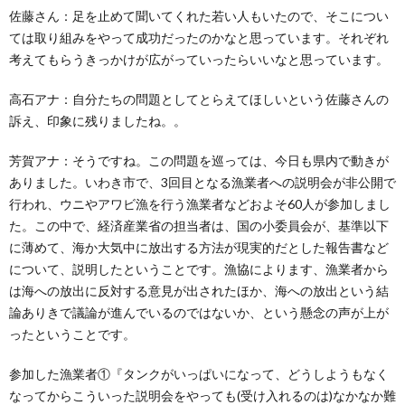
佐藤さん：足を止めて聞いてくれた若い人もいたので、そこについ
ては取り組みをやって成功だったのかなと思っています。それぞれ
考えてもらうきっかけが広がっていったらいいなと思っています。
高石アナ：自分たちの問題としてとらえてほしいという佐藤さんの
訴え、印象に残りましたね。。
芳賀アナ：そうですね。この問題を巡っては、今日も県内で動きが
ありました。いわき市で、3回目となる漁業者への説明会が非公開で
行われ、ウニやアワビ漁を行う漁業者などおよそ60人が参加しまし
た。この中で、経済産業省の担当者は、国の小委員会が、基準以下
に薄めて、海か大気中に放出する方法が現実的だとした報告書など
について、説明したということです。漁協によります、漁業者から
は海への放出に反対する意見が出されたほか、海への放出という結
論ありきで議論が進んでいるのではないか、という懸念の声が上が
ったということです。
参加した漁業者①『タンクがいっぱいになって、どうしようもなく
なってからこういった説明会をやっても(受け入れるのは)なかなか難