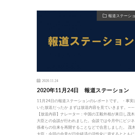
報道ステーシ
2020.11.24
2020年11月24日 報道ステーション
11月24日の報道ステーションのレポートです。 ・事実
いた放送だったか まずは放送内容を見ていきます。——
【放送内容】ナレーター：中国の王毅外相が来日し茂木
大臣との会談が行われました。会談では今月中にビジネ
係者らの往来を再開することなどで合意しました。 茂
大臣：今回の合意が日中経済の活性化に資するとともに