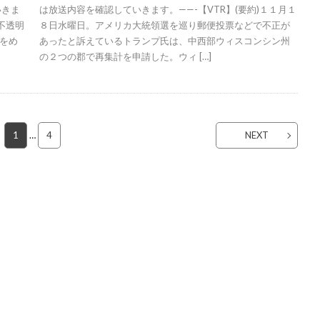
いきま
は放送内容を確認していきます。——-【VTR】(要約)１１月１
不透明
８日水曜日。アメリカ大統領選を巡り郵便投票などで不正が
をめ
あったと訴えているトランプ氏は、中西部ウィスコンシン州
の２つの郡で再集計を申請した。ウィ […]
1
…
4
NEXT