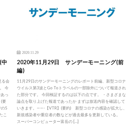
2020.11.29
(中
2020年11月29日 サンデーモーニング(前
編)
見る会
11月29日のサンデーモーニングのレポート前編、新型コロナ
。 今
ウイルス第3波とGo Toトラベルの一部除外について報道され
であっ
た部分です。 今回検証するのは以下の点です。 ・さまざまな
(要
論点を取り上げた報道であったか まずは放送内容を確認して
の5
いきます。——-【VTR】(要約) 新型コロナの感染が拡大し、
たこ
新規感染者や重症者の数などが過去最多を更新している。
スーパーコンピューター富岳の […]