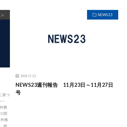
ョン
NEWS23
2020.11.23
NEWS23週刊報告 11月23日～11月27日
号
に基づ
—–
外務
ス関
木外務
、相