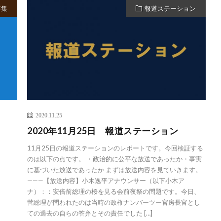
特集
報道ステーション
2020.11.25
2020年11月25日 報道ステーション
11月25日の報道ステーションのレポートです。今回検証する
のは以下の点です。 ・政治的に公平な放送であったか・事実
に基づいた放送であったか まずは放送内容を見ていきます。
———【放送内容】小木逸平アナウンサー（以下小木ア
ナ）：：安倍前総理の桜を見る会前夜祭の問題です。今日、
菅総理が問われたのは当時の政権ナンバーツー官房長官とし
ての過去の自らの答弁とその責任でした […]