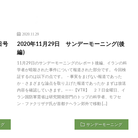
2020.11.29
日号
2020年11月29日 サンデーモーニング(後
編)
11月29日のサンデーモーニングのレポート後編、イランの科
学者が暗殺された事件について報道された部分です。 今回検
証するのは以下の点です。 ・事実をまげない報道であった
か・さまざまな論点を取り上げた報道であったか まずは放送
内容を確認していきます。——-【VTR】 ２７日金曜日、イ
ラン国防軍需省は研究開発部門のトップの科学者、モフセ
ン・ファクリザデ氏が首都テヘラン郊外で移動 […]
ング
サンデーモーニング