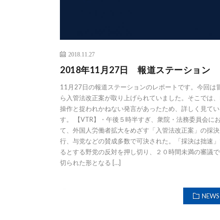
2018.11.27
2018年11月27日 報道ステーション
11月27日の報道ステーションのレポートです。今回は
ら入管法改正案が取り上げられていました。そこでは、
操作と捉われかねない発言があったため、詳しく見てい
す。 【VTR】・午後５時半すぎ、衆院・法務委員会に
て、外国人労働者拡大をめざす「入管法改正案」の採決
行、与党などの賛成多数で可決された。「採決は拙速」
るとする野党の反対を押し切り、２０時間未満の審議で
切られた形となる […]
NEWS