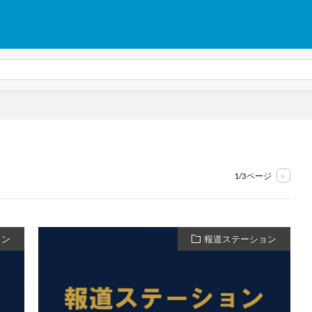
1/3ページ
>
ョン
報道ステーション