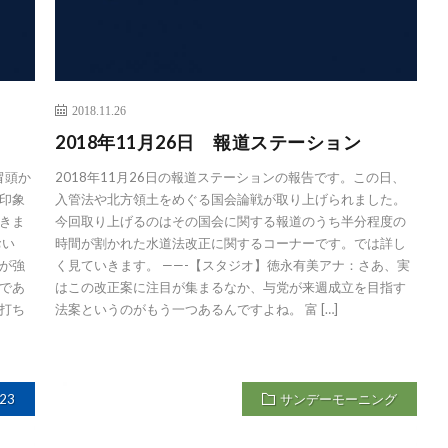
2018.11.26
2018年11月26日 報道ステーション
冒頭か
2018年11月26日の報道ステーションの報告です。この日、
印象
入管法や北方領土をめぐる国会論戦が取り上げられました。
きま
今回取り上げるのはその国会に関する報道のうち半分程度の
おい
時間が割かれた水道法改正に関するコーナーです。では詳し
が強
く見ていきます。 ——-【スタジオ】徳永有美アナ：さあ、実
であ
はこの改正案に注目が集まるなか、与党が来週成立を目指す
打ち
法案というのがもう一つあるんですよね。 富 […]
23
サンデーモーニング