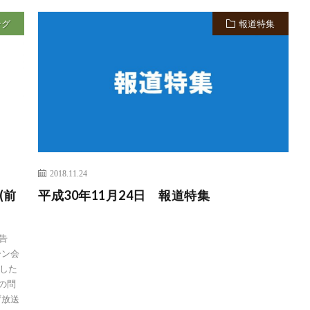
ング
報道特集
2018.11.24
(前
平成30年11月24日 報道特集
告
ーン会
した
の問
ず放送