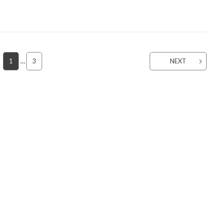
1
…
3
NEXT