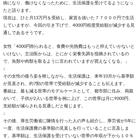
病になり、働けなくなったために、生活保護を受けてるようになっ
たと語ります。
現在は、ひと月13万円を受給し、家賃を抜いた７７０００円で生活
していますが、今回の引き下げで、4000円程度受給額が減少する見
通しであるそうです。
女性「4000円削られると、食費や光熱費はもっと抑えていかないと
いけない。主治医からは、とにかく栄養失調を指摘されているの
で、魚類や肉類を取るように言われていますが買えなくなる。」
↓
その女性の後ろ姿を映しながら、生活保護は、来年10月から基準額
が見直され、約7割の世帯で受給額が減少することも伝えます。
番組は、最も減る世帯のモデルケースとして、都市部に住み、両親
がいて、子供が2人いる世帯を例に上げ、この世帯は月に9000円、
支給額が減らされる見通しだと報じます。
↓
その後、厚生労働省に陳情を行った人の声も紹介し、厚労省が5年に
一度、生活保護費の基準額の見直しを行っていることに言及しま
す。基準額は、生活保護を受けていない世帯の年収が下から１０％