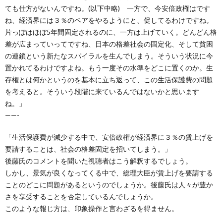
ても仕方がないんですね。(以下中略) 一方で、今安倍政権はです
ね、経済界には３％のベアをやるようにと、促してるわけですね。
片っぽはほぼ5年間固定されるのに、一方は上げていく。どんどん格
差が広まっていってですね、日本の格差社会の固定化、そして貧困
の連鎖という新たなスパイラルを生んでしまう。そういう状況に今
置かれてるわけですよね。もう一度その水準をどこに置くのか。生
存権とは何かというのを基本に立ち返って、この生活保護費の問題
を考えると。そういう段階に来ているんではないかと思います
ね。」
——-
「生活保護費が減少する中で、安倍政権が経済界に３％の賃上げを
要請することは、社会の格差固定を招いてしまう。」
後藤氏のコメントを聞いた視聴者はこう解釈するでしょう。
しかし、景気が良くなってくる中で、総理大臣が賃上げを要請する
ことのどこに問題があるというのでしょうか。後藤氏は人々が豊か
さを享受することを否定しているんでしょうか。
このような報じ方は、印象操作と言わざるを得ません。