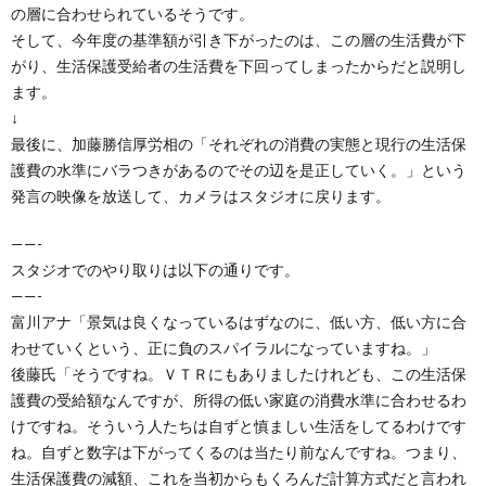
の層に合わせられているそうです。
そして、今年度の基準額が引き下がったのは、この層の生活費が下
がり、生活保護受給者の生活費を下回ってしまったからだと説明し
ます。
↓
最後に、加藤勝信厚労相の「それぞれの消費の実態と現行の生活保
護費の水準にバラつきがあるのでその辺を是正していく。」という
発言の映像を放送して、カメラはスタジオに戻ります。
——-
スタジオでのやり取りは以下の通りです。
——-
富川アナ「景気は良くなっているはずなのに、低い方、低い方に合
わせていくという、正に負のスパイラルになっていますね。」
後藤氏「そうですね。ＶＴＲにもありましたけれども、この生活保
護費の受給額なんですが、所得の低い家庭の消費水準に合わせるわ
けですね。そういう人たちは自ずと慎ましい生活をしてるわけです
ね。自ずと数字は下がってくるのは当たり前なんですね。つまり、
生活保護費の減額、これを当初からもくろんだ計算方式だと言われ