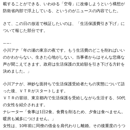
載することができる、いわゆる「空母」に改修しようという構想が
防衛省内部で浮上している、というのがニュースの内容でした。
さて、この日の放送で検証したいのは、「生活保護費引き下げ」に
ついて報じた部分です。
——-
小川アナ「年の瀬の東京の夜です。もう生活費のどこを削ればいい
のかわからない。生きた心地がしない。当事者からはそんな悲痛な
声が聞こえてきます。政府は生活保護の支給額を引き下げる方針を
決めました。」
小川アナが、神妙な面持ちで生活保護受給者たちの実態について語
った後、ＶＴＲがスタートします。
ＶＴＲの冒頭、東京都内で生活保護を受給しながら生活する、50代
の女性を紹介されます。
ナレーター「食事は1日2食。食費を削るため、夕食は食べません。
暖房も滅多につけません。」
女性は、10年前に同僚の借金を肩代わりし離婚。その後重度のうつ